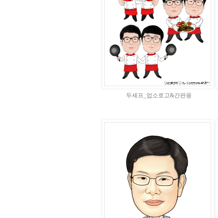
두셰프_업소로고&간판용