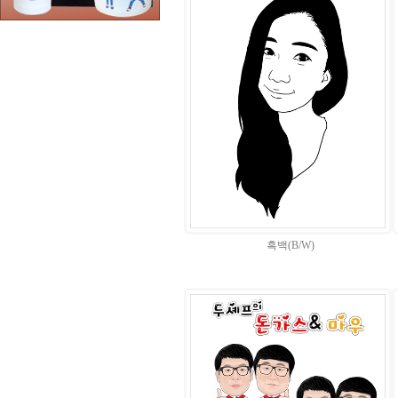
흑백(B/W)