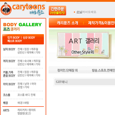
손님
어서오세요.
GIF애니