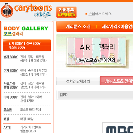
손님
어서오세요.
김PD