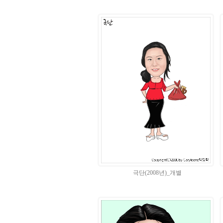
극단(2008년)_개별