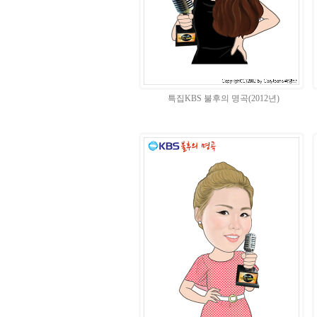
특집KBS 불후의 명곡(2012년)