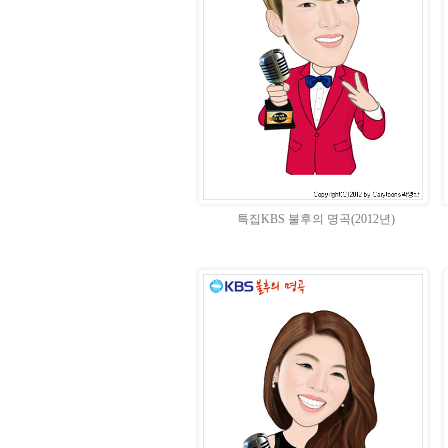
특집KBS 불후의 명곡(2012년)