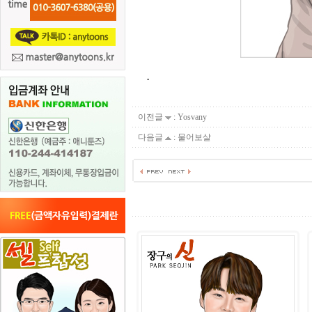
.
이전글
:
Yosvany
다음글
:
물어보살